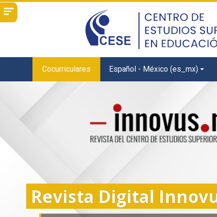
Cocurriculares
Español - México ‎(es_mx)‎
Revista Digital Innov