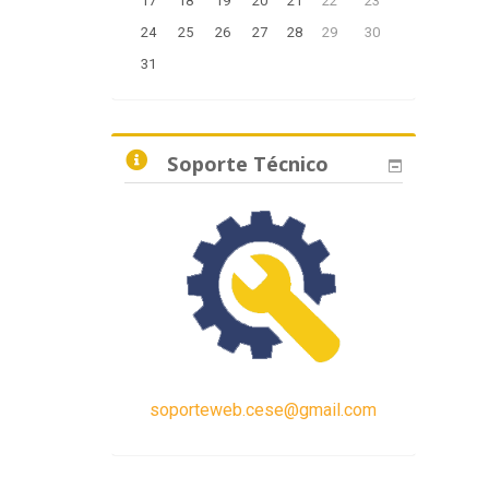
17
18
19
20
21
22
23
24
25
26
27
28
29
30
31
Soporte Técnico
soporteweb.cese@gmail.com