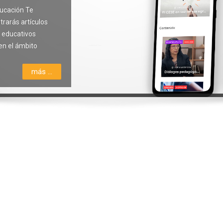
ducación Te
trarás artículos
s educativos
en el ámbito
más ...