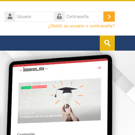
Usuario
Iniciar
Contraseña
¿Olvidó su usuario o contraseña?
sesión
Buscar
(ingresar)
cursos
Enviar